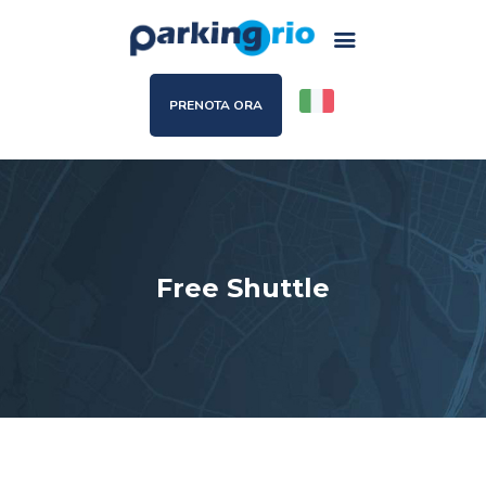
PRENOTA ORA
Parking
Services
Book
Last spots available
Promotions
Free Shuttle
F.A.Q.
Where we are
Contact us